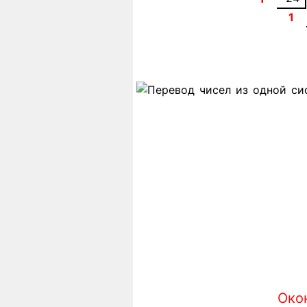
1
Око