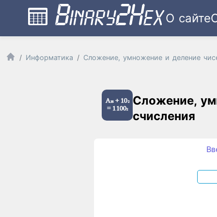
О сайте
Информатика
Сложение, умножение и деление чис
Сложение, ум
счисления
Вв