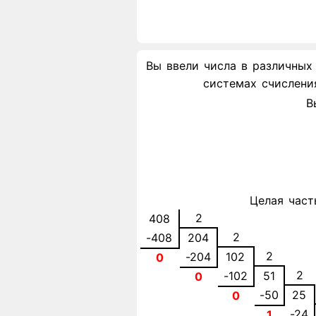
Вы ввели числа в различных
системах счислени
В
Целая част
2
408
2
-408
204
2
-204
102
0
2
-102
51
0
-50
25
0
-24
1