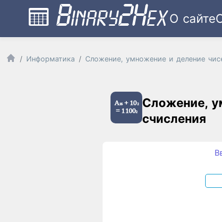
О сайте
Информатика
Сложение, умножение и деление чис
Сложение, у
счисления
В