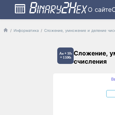
О сайте
Информатика
Сложение, умножение и деление чис
Сложение, у
счисления
В