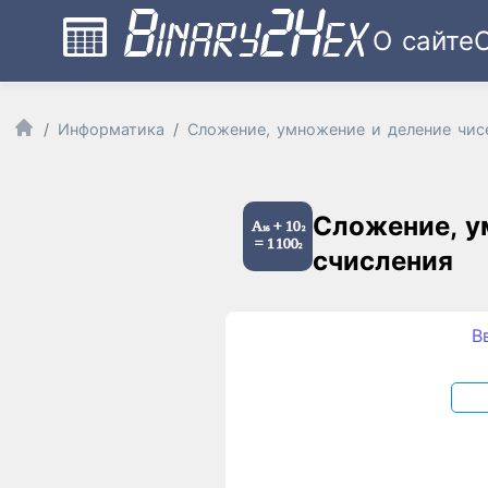
О сайте
Информатика
Сложение, умножение и деление чис
Сложение, у
счисления
В