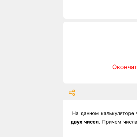
Окончат
На данном калькуляторе 
двух чисел
. Причем числ