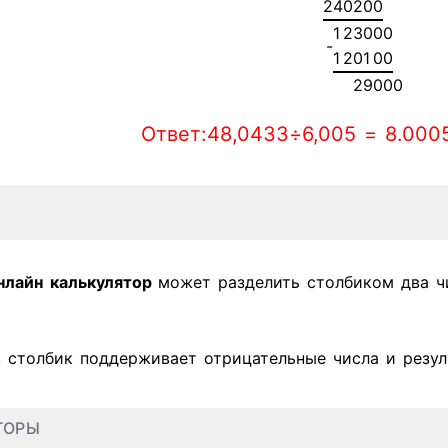
2
4
0
2
0
0
1
2
3
0
0
0
-
1
2
0
1
0
0
2
9
0
0
0
Ответ:48,0433÷6,005 = 8.000
нлайн
калькулятор
может разделить столбиком два ч
в столбик поддерживает отрицательные числа и резул
ТОРЫ