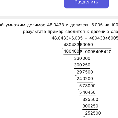
 умножим делимое 48.0433 и делитель 6.005 на 10000
результате пример сводится к делению сл
48.0433÷6.005 = 480433÷600
4
8
0
4
3
3
6
0
0
5
0
-
4
8
0
4
0
0
8
.
0
0
0
5
4
9
5
4
2
0
3
3
0
0
0
0
-
3
0
0
2
5
0
2
9
7
5
0
0
-
2
4
0
2
0
0
5
7
3
0
0
0
-
5
4
0
4
5
0
3
2
5
5
0
0
-
3
0
0
2
5
0
2
5
2
5
0
0
-