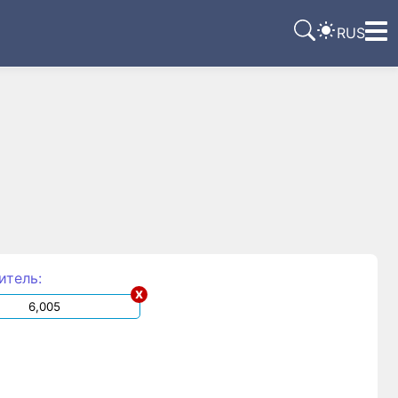
RUS
итель:
x