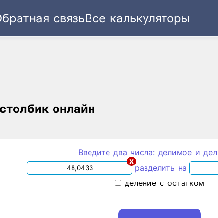
Обратная связь
Все калькуляторы
Ссылка
Текст
HTML
Виджет
 столбик онлайн
Введите два числа: делимое и дел
x
разделить на
деление с остатком