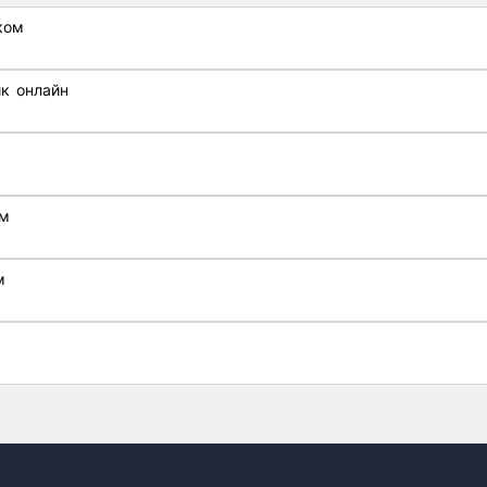
ком
к онлайн
ом
м