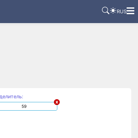
RUS
делитель:
x
м