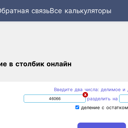
Обратная связь
Все калькуляторы
Ссылка
Текст
HTML
Виджет
ие в столбик онлайн
Введите два числа: делимое и 
x
разделить на
деление с остатко