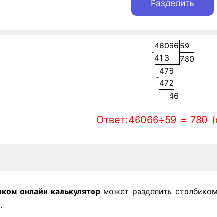
4
6
0
6
6
5
9
-
4
1
3
7
8
0
4
7
6
-
4
7
2
4
6
Ответ:46066÷59 = 780 (
иком онлайн
калькулятор
может разделить столбиком
.