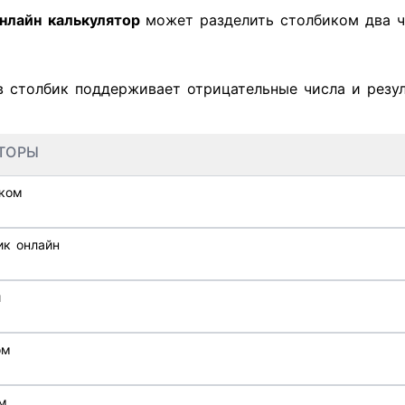
нлайн
калькулятор
может разделить столбиком два 
в столбик поддерживает отрицательные числа и резул
ТОРЫ
иком
ик онлайн
й
ом
м