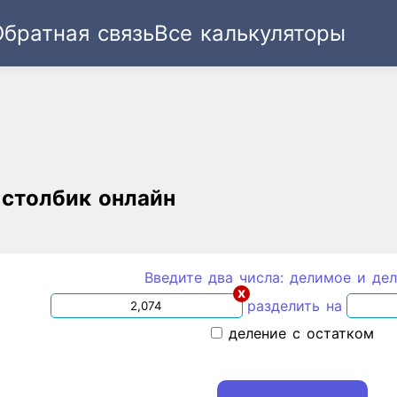
Обратная связь
Все калькуляторы
Ссылка
Текст
HTML
Виджет
 столбик онлайн
Введите два числа: делимое и дел
x
разделить на
деление с остатком