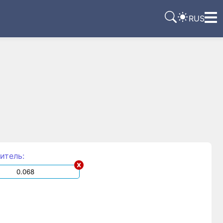
RUS
итель:
x