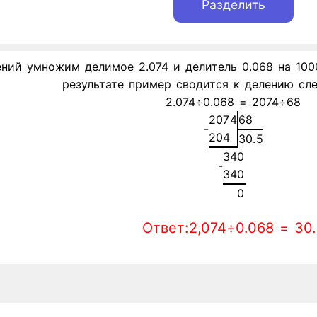
ий умножим делимое 2.074 и делитель 0.068 на 1000. 
результате пример сводится к делению сл
2.074÷0.068 = 2074÷68
2
0
7
4
6
8
-
2
0
4
3
0
.
5
3
4
0
-
3
4
0
0
Ответ:2,074÷0.068 = 30