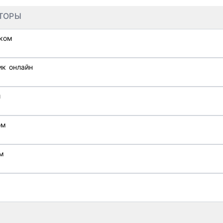
ТОРЫ
иком
ик онлайн
й
ом
м