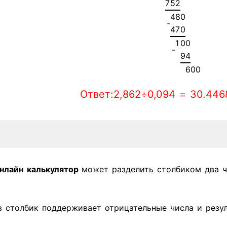
7
5
2
4
8
0
-
4
7
0
1
0
0
-
9
4
6
0
0
Ответ:2,862÷0,094 = 30.446
нлайн
калькулятор
может разделить столбиком два ч
в столбик поддерживает отрицательные числа и резул