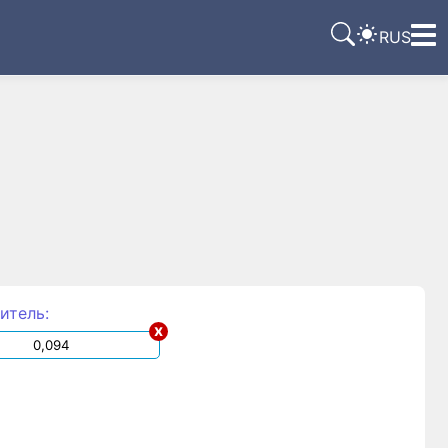
RUS
итель:
x