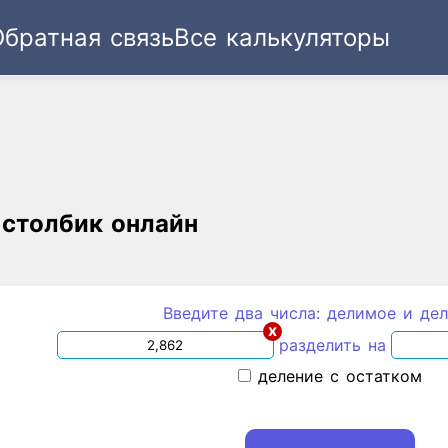
Обратная связь
Все калькуляторы
Ссылка
Текст
HTML
Виджет
 столбик онлайн
Введите два числа: делимое и дел
x
разделить на
деление с остатком