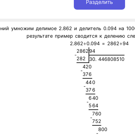
ий умножим делимое 2.862 и делитель 0.094 на 1000. 
результате пример сводится к делению сл
2.862÷0.094 = 2862÷94
2
8
6
2
9
4
-
2
8
2
3
0
.
4
4
6
8
0
8
5
1
0
4
2
0
-
3
7
6
4
4
0
-
3
7
6
6
4
0
-
5
6
4
7
6
0
-
7
5
2
8
0
0
-