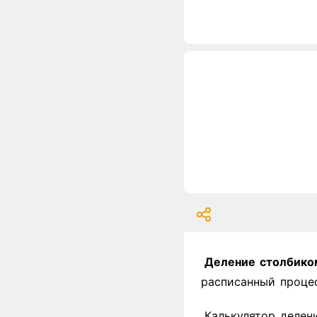
Деление столбико
расписанный процес
Калькулятор делен