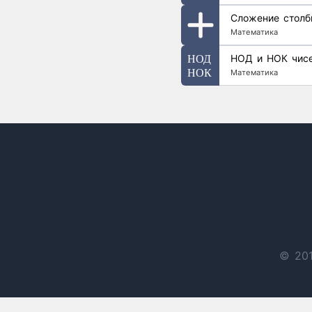
Сложение столб
Математика
НОД и НОК чис
Математика
© 201