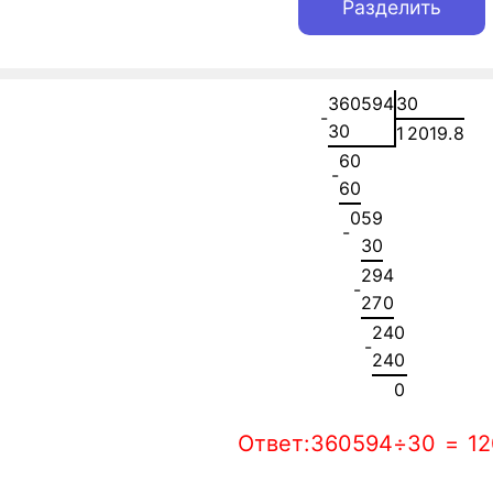
3
6
0
5
9
4
3
0
-
3
0
1
2
0
1
9
.
8
6
0
-
6
0
0
5
9
-
3
0
2
9
4
-
2
7
0
2
4
0
-
2
4
0
0
Ответ:360594÷30 = 12