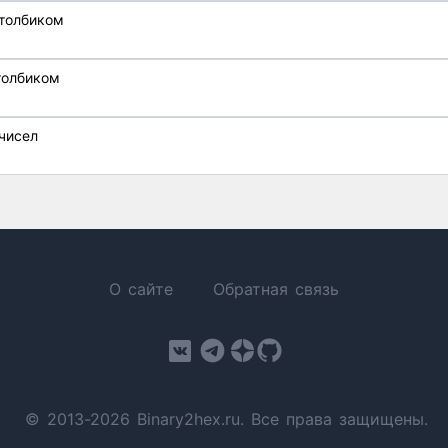
толбиком
толбиком
К чисел
О сайте
Обратная связь
© 2013-2026 Binary2hex.ru. Все права защищены.