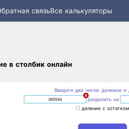
Обратная связь
Все калькуляторы
Ссылка
Текст
HTML
Виджет
ие в столбик онлайн
Введите два числа: делимое и 
x
разделить на
деление с остатко