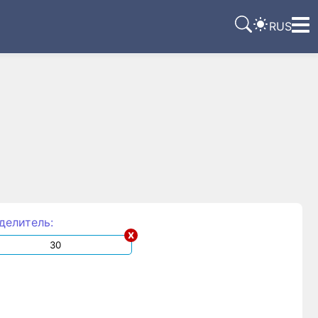
RUS
делитель:
x
м