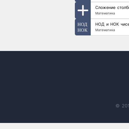
Сложение столб
Математика
НОД и НОК чис
Математика
© 201