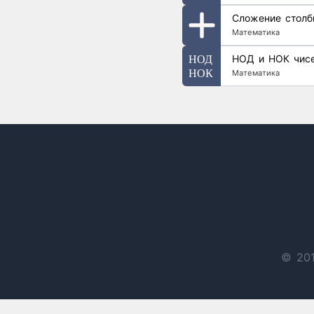
Сложение столб
Математика
НОД и НОК чис
Математика
© 201