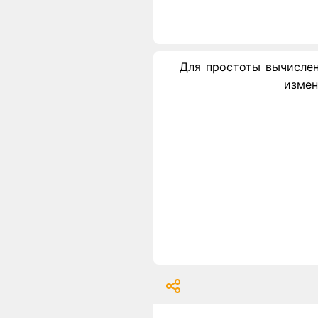
Для простоты вычислени
измен