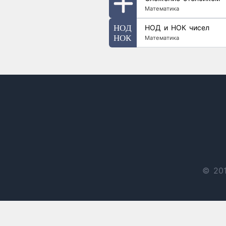
Математика
НОД и НОК чисел
Математика
© 201