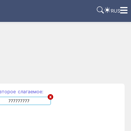
RUS
второе слагаемое:
x