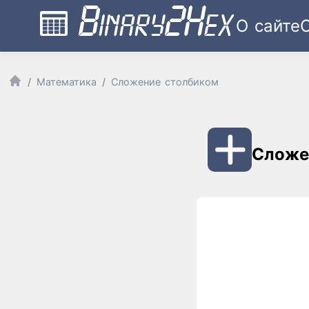
О сайте
Математика
Сложение столбиком
Сложе