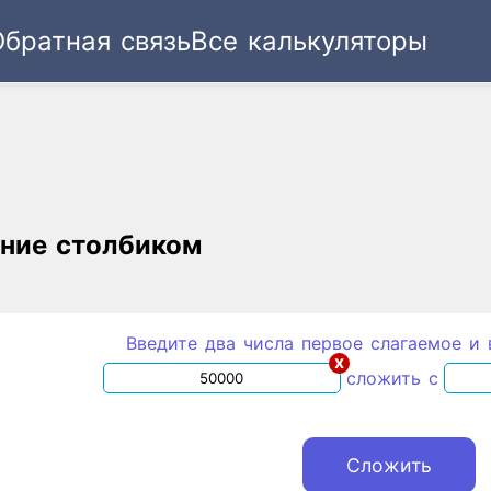
Обратная связь
Все калькуляторы
Ссылка
Текст
HTML
Виджет
ние столбиком
Введите два числа первое слагаемое и 
x
сложить с