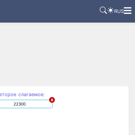
RUS
второе слагаемое:
x