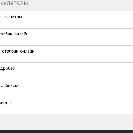
ЬКУЛЯТОРЫ
 столбиком
толбик онлайн
 столбик онлайн
 дробей
толбиком
К чисел