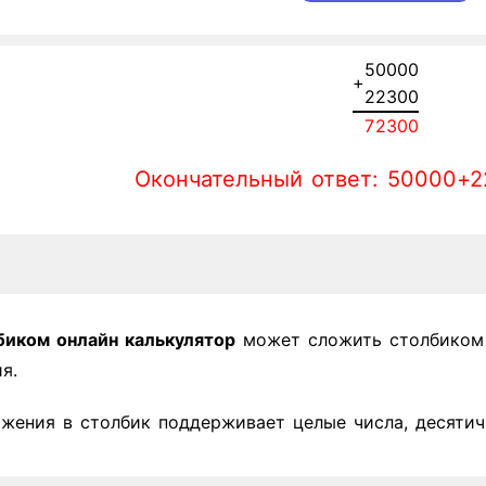
5
0
0
0
0
+
2
2
3
0
0
7
2
3
0
0
Окончательный ответ: 50000+2
иком онлайн калькулятор
может сложить столбиком 
я.
ожения в столбик поддерживает целые числа, десятич