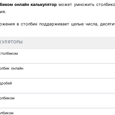
биком онлайн калькулятор
может умножить столбико
ия.
ожения в столбик поддерживает целые числа, десяти
КУЛЯТОРЫ
столбиком
олбик онлайн
дробей
олбиком
олбиком