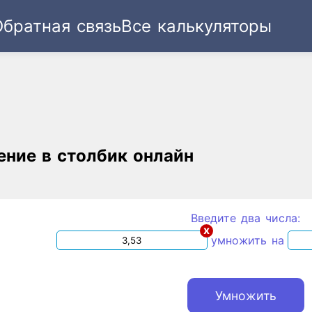
Обратная связь
Все калькуляторы
Ссылка
Текст
HTML
Виджет
ние в столбик онлайн
Введите два числа:
x
умножить на