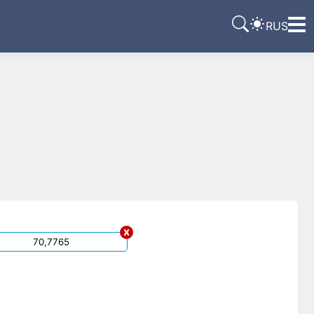
RUS
x