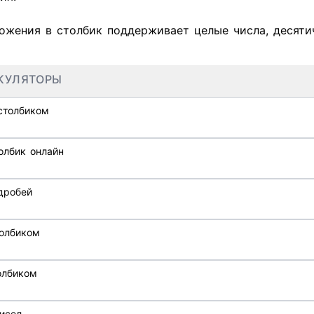
ожения в столбик поддерживает целые числа, десяти
КУЛЯТОРЫ
столбиком
олбик онлайн
дробей
олбиком
олбиком
 чисел