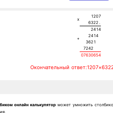
1
2
0
7
x
6
3
2
2
.
2
4
1
4
2
4
1
4
+
3
6
2
1
7
2
4
2
0
7
6
3
0
6
5
4
Окончательный ответ:1207×632
биком онлайн калькулятор
может умножить столбико
ия.