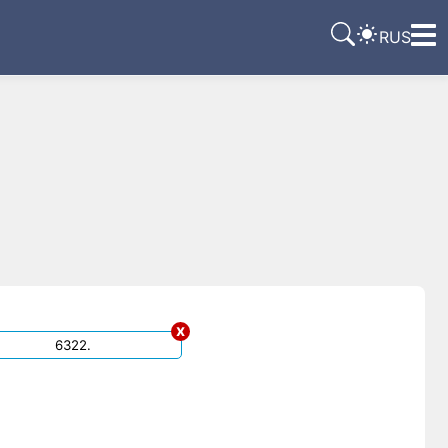
RUS
x