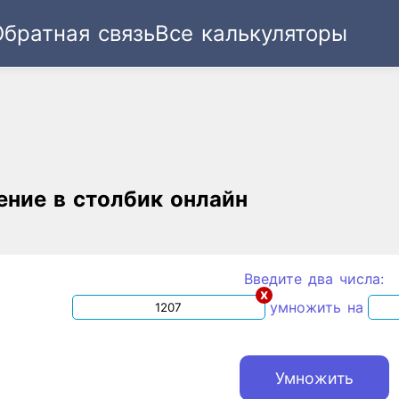
Обратная связь
Все калькуляторы
Ссылка
Текст
HTML
Виджет
ние в столбик онлайн
Введите два числа:
x
умножить на