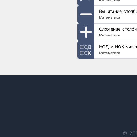
Вычитание столб
Математика
Сложение столб
Математика
НОД и НОК чисе
Математика
© 201