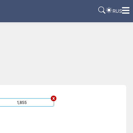
RUS
x