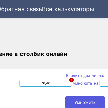
Обратная связь
Все калькуляторы
Ссылка
Текст
HTML
Виджет
ние в столбик онлайн
Введите два числа:
x
умножить на