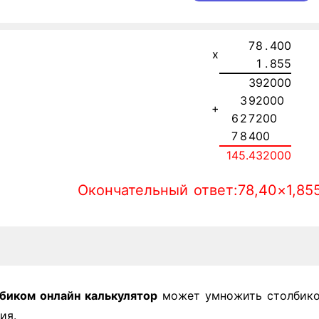
7
8
.
4
0
0
x
1
.
8
5
5
3
9
2
0
0
0
3
9
2
0
0
0
+
6
2
7
2
0
0
7
8
4
0
0
1
4
5.
4
3
2
0
0
0
Окончательный ответ:78,40×1,85
биком онлайн калькулятор
может умножить столбико
ия.