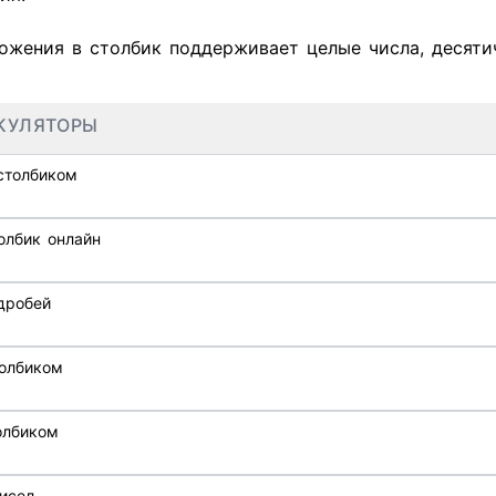
ожения в столбик поддерживает целые числа, десяти
КУЛЯТОРЫ
столбиком
олбик онлайн
дробей
олбиком
олбиком
 чисел