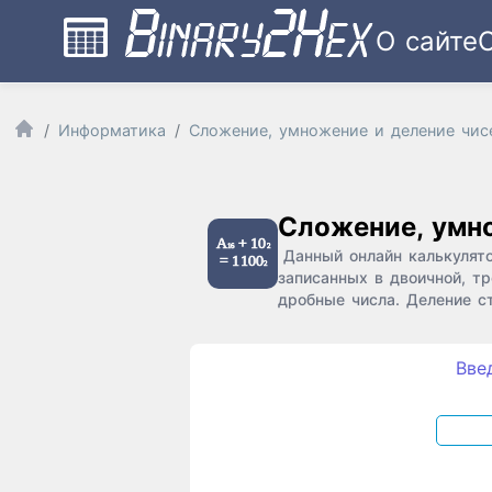
О сайте
Информатика
Сложение, умножение и деление чис
Сложение, умно
Данный онлайн калькулят
записанных в двоичной, т
дробные числа. Деление с
Вве