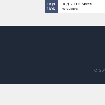
НОД и НОК чисел
Математика
© 201