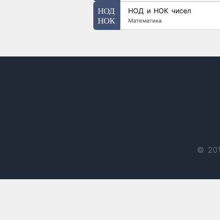
НОД и НОК чисел
Математика
© 201