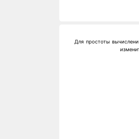
Для простоты вычислений
измени