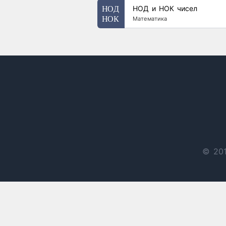
НОД и НОК чисел
Математика
© 201