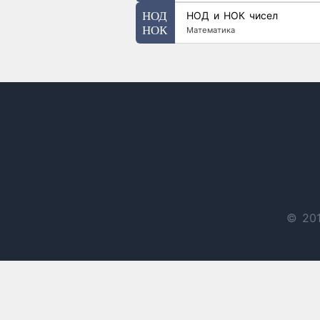
НОД и НОК чисел
Математика
© 201