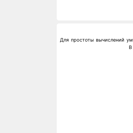
Для простоты вычислений умн
В