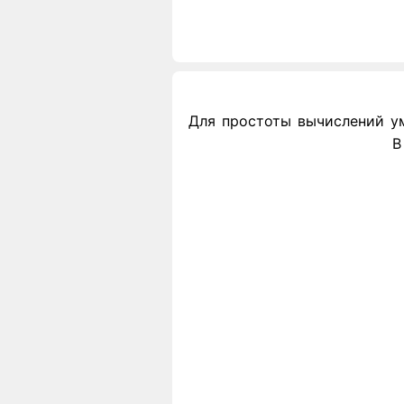
Для простоты вычислений умн
В