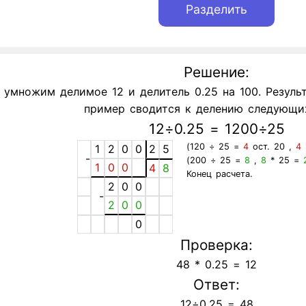
Решение:
умножим делимое 12 и делитель 0.25 на 100. Результа
пример сводится к делению следующих
12÷0.25 = 1200÷25
(120 ÷ 25 =
4
ост. 20 ,
4
1
2
0
0
2
5
-
(200 ÷ 25 =
8
,
8
* 25 =
1
0
0
4
8
Конец расчета.
2
0
0
-
2
0
0
0
Проверка:
48 * 0.25 = 12
Ответ:
12÷0.25 = 48