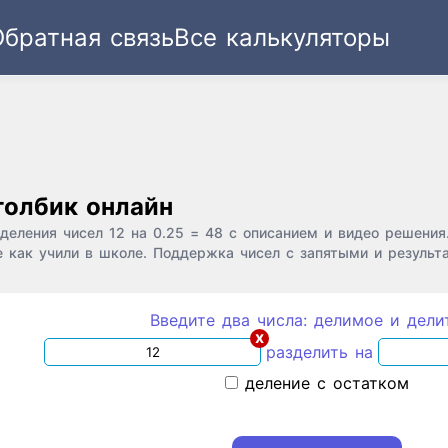
Обратная связь
Все калькуляторы
Ссылка
Текст
HTML
Виджет
толбик онлайн
еления чисел 12 на 0.25 = 48 с описанием и видео решения
 как учили в школе. Поддержка чисел с запятыми и результа
Введите два числа: делимое и дели
x
разделить на
деление с остатком