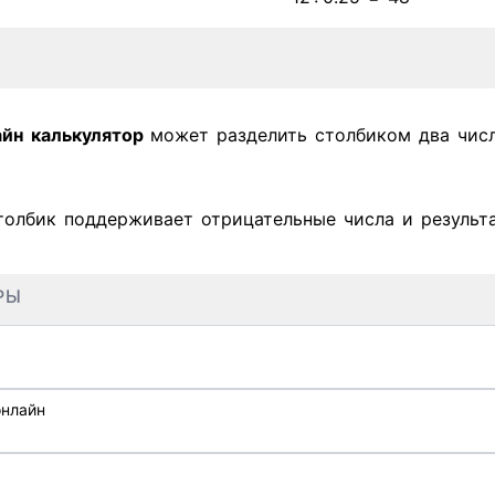
айн
калькулятор
может разделить столбиком два чис
толбик поддерживает отрицательные числа и результа
РЫ
м
онлайн