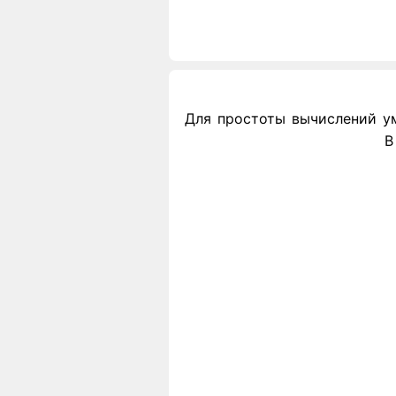
Для простоты вычислений умн
В