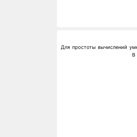
Для простоты вычислений умно
В