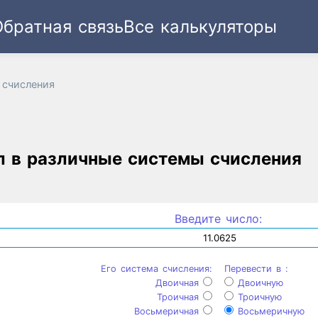
Обратная связь
Все калькуляторы
Ссылка
Текст
HTML
Виджет
 счисления
л в различные системы счисления
Введите число:
Его система счисления:
Перевести в :
Двоичная
Двоичную
Троичная
Троичную
Восьмеричная
Восьмеричную