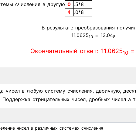
0
.5*8
4
.0*8
В результате преобразования получил
11.0625
= 13.04
10
8
Окончательный ответ: 11.0625
= 
10
да чисел в любую систему счисления, двоичную, деся
. Поддержка отрицательных чисел, дробных чисел а т
еление чисел в различных системах счисления