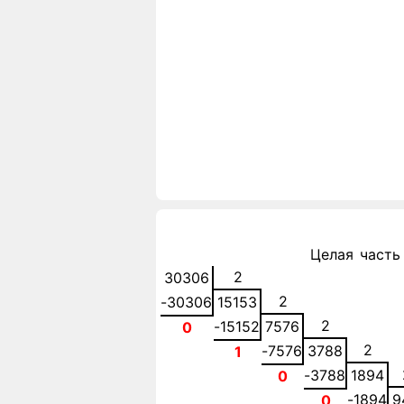
Целая часть
2
30306
2
-30306
15153
2
-15152
7576
0
2
-7576
3788
1
-3788
1894
0
-1894
9
0