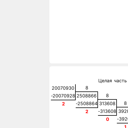
Целая часть
8
20070930
8
-20070928
2508866
8
-2508864
313608
2
-313608
392
2
-392
0
1