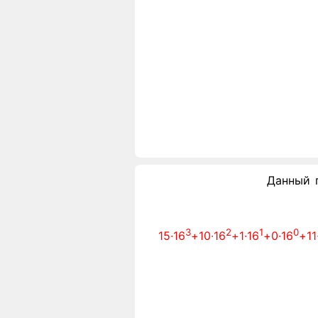
Данный 
3
2
1
0
15∙16
+10∙16
+1∙16
+0∙16
+11