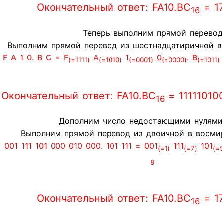
Окончательный ответ: FA10.BC
= 1
16
Теперь выполним прямой перевод
Выполним прямой перевод из шестнадцатиричной в 
F A 1 0. B C = F
A
1
0
. B
(=1111)
(=1010)
(=0001)
(=0000)
(=1011)
Окончательный ответ: FA10.BC
= 11111010
16
Дополним число недостающими нулями
Выполним прямой перевод из двоичной в восми
 001 111 101 000 010 000. 101 111 = 001
111
101
(=1)
(=7)
(=
8
Окончательный ответ: FA10.BC
= 1
16