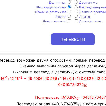
Десятичная
Десятичную
Шестнадцатиричная
Шестнадцатирич
Двоично-десятичная
Двоично-десятич
Другая
Другая
Дополнительно
Дополнительно
перевод возможен двумя способами: прямой перевод 
Сначала выполним перевод через десятичн
Выполним перевод в десятичную систему счисл
-1
-2
∙16
+12∙16
= 15∙4096+10∙256+1∙16+0∙1+11∙0.0625+12∙
64016.734375
10
Получилось: FA10.BC
=64016.73437
16
Переведем число 64016.734375
в восьмерич
10