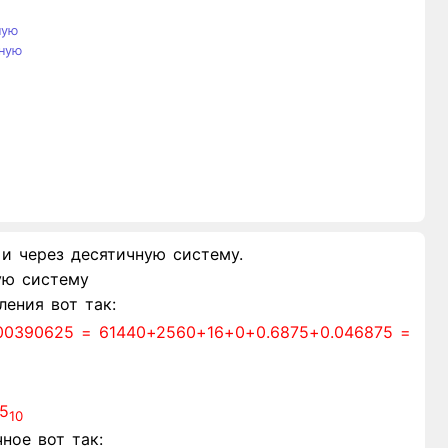
ную
ную
и через десятичную систему.
ую систему
ения вот так:
0.00390625 = 61440+2560+16+0+0.6875+0.046875 =
5
10
ное вот так: