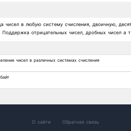
да чисел в любую систему счисления, двоичную, деся
. Поддержка отрицательных чисел, дробных чисел а т
еление чисел в различных системах счисления
байт
О сайте
Обратная связь