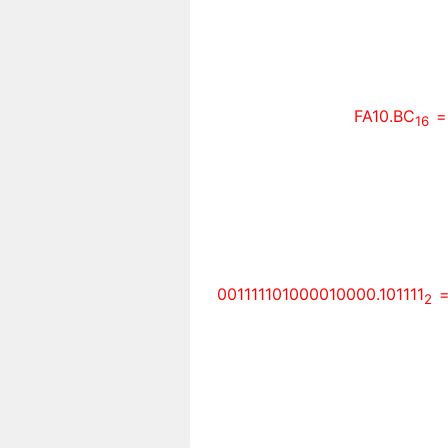
FA10.BC
= 
16
001111101000010000.101111
=
2