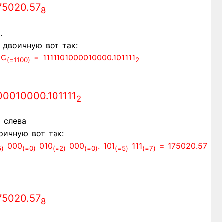
75020.57
8
.
двоичную вот так:
C
= 1111101000010000.101111
(=1100)
2
00010000.101111
2
 слева
ричную вот так:
000
010
000
. 101
111
= 175020.57
5)
(=0)
(=2)
(=0)
(=5)
(=7)
75020.57
8