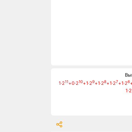
Вы
11
10
9
8
7
6
1∙2
+0∙2
+1∙2
+1∙2
+1∙2
+1∙2
1∙