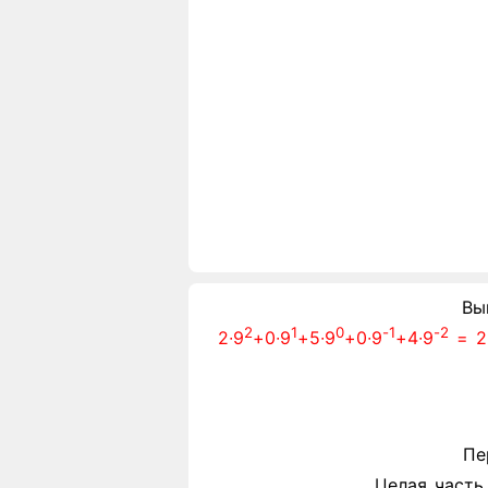
Вы
2
1
0
-1
-2
2∙9
+0∙9
+5∙9
+0∙9
+4∙9
= 2∙
Пе
Целая часть