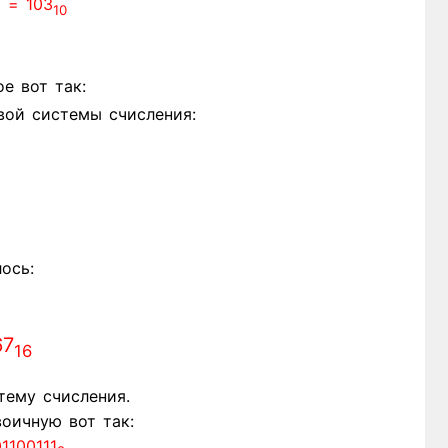
 = 103
10
е вот так:
вой системы счисления:
ось:
67
16
тему счисления.
оичную вот так:
1100111