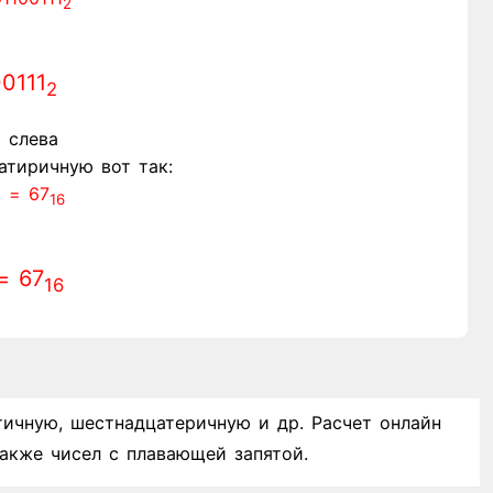
2
0111
2
 слева
тиричную вот так:
= 67
)
16
= 67
16
тичную, шестнадцатеричную и др. Расчет онлайн
акже чисел с плавающей запятой.