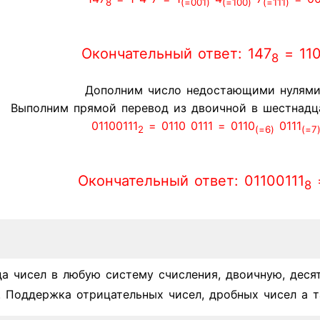
8
(=001)
(=100)
(=111)
Окончательный ответ: 147
= 110
8
Дополним число недостающими нулями
Выполним прямой перевод из двоичной в шестнадца
01100111
= 0110 0111 = 0110
0111
2
(=6)
(=7
Окончательный ответ: 01100111
8
да чисел в любую систему счисления, двоичную, деся
. Поддержка отрицательных чисел, дробных чисел а т