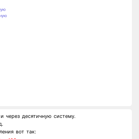
ную
ную
и через десятичную систему.
д.
ения вот так: