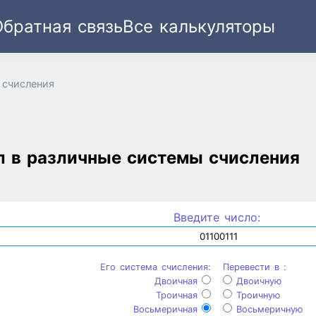
Обратная связь
Все калькуляторы
Ссылка
Текст
HTML
Виджет
 счисления
л в различные системы счисления
Введите число:
Его система счисления:
Перевести в :
Двоичная
Двоичную
Троичная
Троичную
Восьмеричная
Восьмеричную