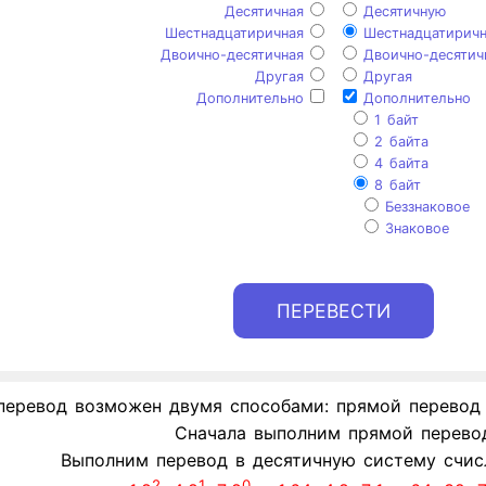
Десятичная
Десятичную
Шестнадцатиричная
Шестнадцатирич
Двоично-десятичная
Двоично-десятич
Другая
Другая
Дополнительно
Дополнительно
1 байт
2 байта
4 байта
8 байт
Беззнаковое
Знаковое
перевод возможен двумя способами: прямой перевод 
Сначала выполним прямой перево
Выполним перевод в десятичную систему счисл
2
1
0