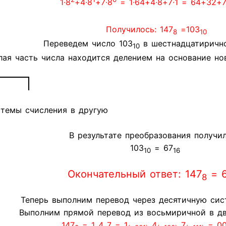
1∙8
+4∙8
+7∙8
= 1∙64+4∙8+7∙1 = 64+32+7
Получилось: 147
=103
8
10
Переведем число 103
в шестнадцатирично
10
лая часть числа находится делением на основание но
В результате преобразования получил
103
= 67
10
16
Окончательный ответ: 147
= 
8
Теперь выполним перевод через десятичную сис
Выполним прямой перевод из восьмиричной в дв
147
= 1 4 7 = 1
4
7
= 00